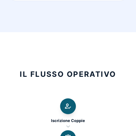
IL FLUSSO OPERATIVO
how_to_reg
Iscrizione Coppie
chevron_right